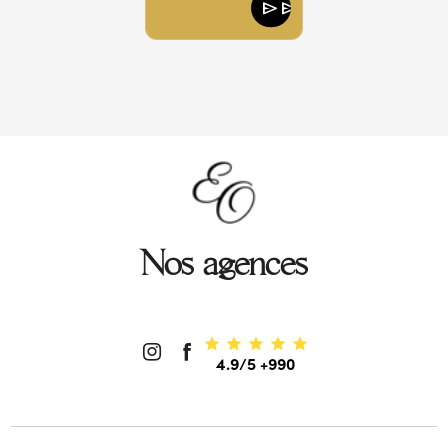
send
send
Nos agences
4.9/5 +990