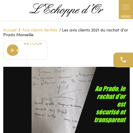
Panneau de gestion des cookies
Accueil
Avis clients Verifiés
Les avis clients 2021 du rachat d'or
RETOUR
Prado Marseille
RETOUR
arrow_back
arrow_back
call