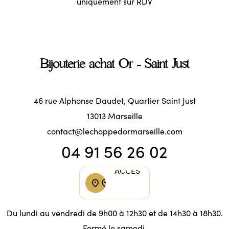
uniquement sur RDV
Bijouterie achat Or - Saint Just
46 rue Alphonse Daudet, Quartier Saint Just
13013 Marseille
contact@lechoppedormarseille.com
04 91 56 26 02
ACCÈS
ACCÈS
location_on
location_on
Du lundi au vendredi de 9h00 à 12h30 et de 14h30 à 18h30.
Fermé le samedi.